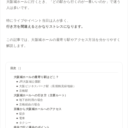
大阪城ホールに行くとき、「どの駅から行くのが一番いいのか」で迷う
人は多いです。
特にライブやイベント当日は人が多く、
行き方を間違えるとかなりストレスになります。
この記事では、大阪城ホールの最寄り駅やアクセス方法を分かりやすく
解説します。
目次
[
]
大阪城ホールの最寄り駅はどこ？
■ JR大阪城公園駅
■ 大阪ビジネスパーク駅（長堀鶴見緑地線）
■ 京橋駅
大阪城ホールへの行き方（主要ルート）
■ 地下鉄利用の場合
■ 京橋経由の場合
京橋から大阪城ホールへのアクセス
■ 徒歩
■ 電車
■ タクシー
徒歩で行く場合のポイント