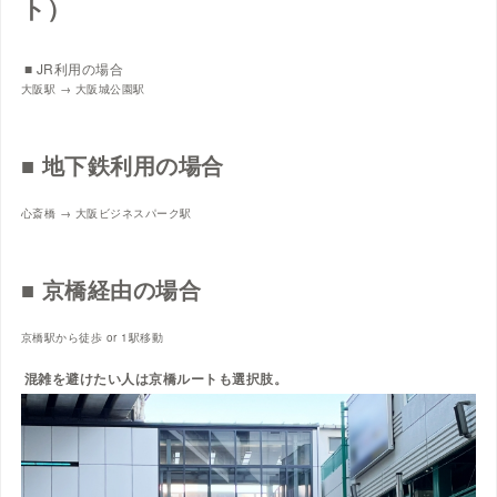
ト）
■ JR利用の場合
大阪駅 → 大阪城公園駅
■ 地下鉄利用の場合
心斎橋 → 大阪ビジネスパーク駅
■ 京橋経由の場合
京橋駅から徒歩 or 1駅移動
混雑を避けたい人は京橋ルートも選択肢
。